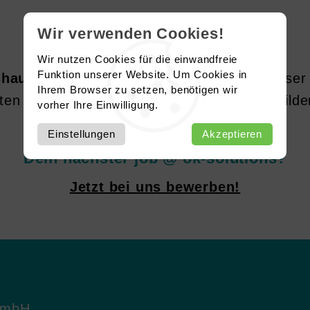
Wir verwenden Cookies!
Wir nutzen Cookies für die einwandfreie
Funktion unserer Website. Um Cookies in
hau demnächst nochmal hier vorbei!
Unser 
Ihrem Browser zu setzen, benötigen wir
ten Mitarbeitenden und motivierten Auszubild
vorher Ihre Einwilligung.
Einstellungen
Akzeptieren
Dein nächster job @ ok-solutions?
Jetzt bei uns bewerben!
GmbH