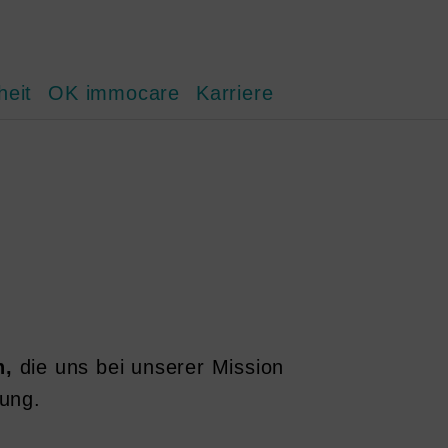
heit
OK immocare
Karriere
n,
die uns bei unserer Mission
dung.